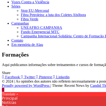
Vozes Contra a Violência
Séries
Stop EU-Mercosul
Fibra Petroleira: a luta dos Coletes Abóbora
Fibra Verde
Campanhas
UNEAFRO CAMPANHA
Fundo Emergencial MTC
Campanha Internacional Solidária: Centro de Formação
Contato
Em memória de Alau
Formações
Aqui publicamos informações sobre treinamentos e cursos de formação p
Share
Facebook
Twitter
Pinterest
Linkedin
© 2024 | As opiniões dos autores não refletem necessariamente a po
Proudly powered by WordPress
|
Theme: Recent News by
Candid T
Translate »
Principal
Notícias