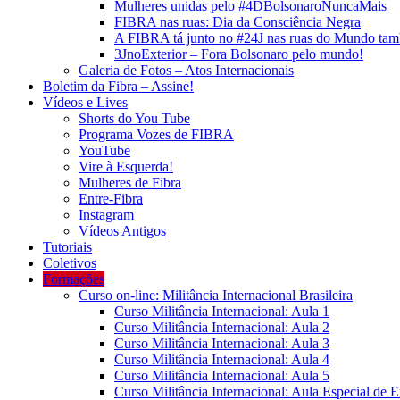
Mulheres unidas pelo #4DBolsonaroNuncaMais
FIBRA nas ruas: Dia da Consciência Negra
A FIBRA tá junto no #24J nas ruas do Mundo ta
3JnoExterior – Fora Bolsonaro pelo mundo!
Galeria de Fotos – Atos Internacionais
Boletim da Fibra – Assine!
Vídeos e Lives
Shorts do You Tube
Programa Vozes de FIBRA
YouTube
Vire à Esquerda!
Mulheres de Fibra
Entre-Fibra
Instagram
Vídeos Antigos
Tutoriais
Coletivos
Formações
Curso on-line: Militância Internacional Brasileira
Curso Militância Internacional: Aula 1
Curso Militância Internacional: Aula 2
Curso Militância Internacional: Aula 3
Curso Militância Internacional: Aula 4
Curso Militância Internacional: Aula 5
Curso Militância Internacional: Aula Especial de 