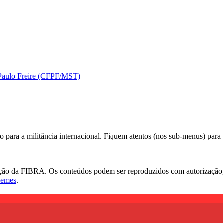
 Paulo Freire (CFPF/MST)
ara a militância internacional. Fiquem atentos (nos sub-menus) para a(
sição da FIBRA. Os conteúdos podem ser reproduzidos com autorização, 
hemes
.