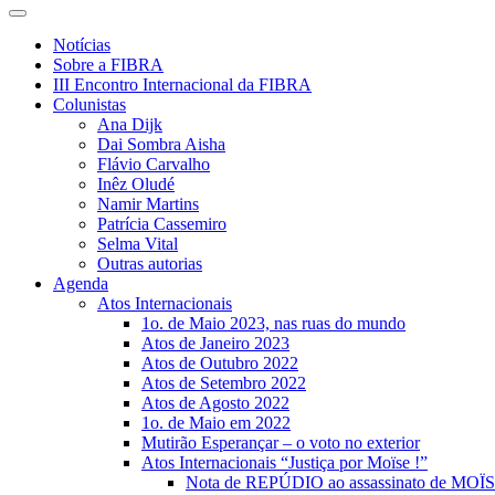
Notícias
Sobre a FIBRA
III Encontro Internacional da FIBRA
Colunistas
Ana Dijk
Dai Sombra Aisha
Flávio Carvalho
Inêz Oludé
Namir Martins
Patrícia Cassemiro
Selma Vital
Outras autorias
Agenda
Atos Internacionais
1o. de Maio 2023, nas ruas do mundo
Atos de Janeiro 2023
Atos de Outubro 2022
Atos de Setembro 2022
Atos de Agosto 2022
1o. de Maio em 2022
Mutirão Esperançar – o voto no exterior
Atos Internacionais “Justiça por Moïse !”
Nota de REPÚDIO ao assassinato de