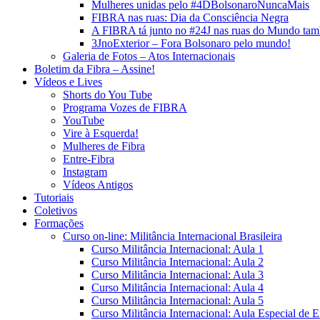
Mulheres unidas pelo #4DBolsonaroNuncaMais
FIBRA nas ruas: Dia da Consciência Negra
A FIBRA tá junto no #24J nas ruas do Mundo ta
3JnoExterior – Fora Bolsonaro pelo mundo!
Galeria de Fotos – Atos Internacionais
Boletim da Fibra – Assine!
Vídeos e Lives
Shorts do You Tube
Programa Vozes de FIBRA
YouTube
Vire à Esquerda!
Mulheres de Fibra
Entre-Fibra
Instagram
Vídeos Antigos
Tutoriais
Coletivos
Formações
Curso on-line: Militância Internacional Brasileira
Curso Militância Internacional: Aula 1
Curso Militância Internacional: Aula 2
Curso Militância Internacional: Aula 3
Curso Militância Internacional: Aula 4
Curso Militância Internacional: Aula 5
Curso Militância Internacional: Aula Especial de 