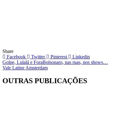
Share
Facebook
Twitter
Pinterest
Linkedin
Navegação
Golpe, Lulalá e ForaBolsonaro, nas ruas, nos shows…
Vale Latine Amsterdam
de
Post
OUTRAS PUBLICAÇÕES