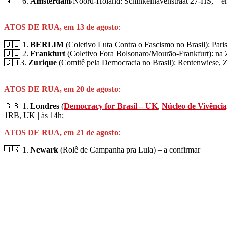
🇳🇱 6.
Amsterdam
/Noord-Holand: Schinkelhavenstraat 27-HS, – em
ATOS DE RUA, em 13 de agosto
:
🇧🇪 1.
BERLIM
(Coletivo Luta Contra o Fascismo no Brasil): Paris
🇧🇪 2.
Frankfurt
(Coletivo Fora Bolsonaro/Mourão-Frankfurt): na Z
🇨🇭3.
Zurique
(Comitê pela Democracia no Brasil): Rentenwiese, Z
ATOS DE RUA, em 20 de agosto
:
🇬🇧 1.
Londres
(
Democracy for Brasil – UK
,
Núcleo de Vivênci
1RB, UK | às 14h;
ATOS DE RUA, em 21 de agosto
:
🇺🇸 1.
Newark
(Rolê de Campanha pra Lula) – a confirmar