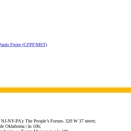
 Paulo Freire (CFPF/MST)
NJ-NY-PA): The People’s Forum- 320 W 37 street;
 de Oklahoma | às 10h;