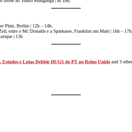
 frente ao Teatro Munganga | às 18h;
er Platz, Berlim | 12h – 14h;
eil, entre o Mc’Donalds e a Sparkasse, Frankfurt am Main | 16h – 17h
urique | 13h
a, Estudos e Lutas Debbie HUGS do PT no Reino Unido
and 3 othe