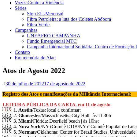
Vozes Contra a Violência
Séries
Stop EU-Mercosul
Fibra Petroleira: a luta dos Coletes Abóbora
Fibra Verde
Campanhas
UNEAFRO CAMPANHA
Fundo Emergencial MTC
Campanha Internacional Solidária: Centro de Formação
Contato
Em memória de Alau
Atos de Agosto 2022
30 de julho de 2022
17 de agosto de 2022
Registro dos Atos e manifestações da MIlitância Internacional:
LEITURA PÚBLICA DA CARTA
,
em 11 de agosto
:
🇺🇸
1.
Austin
/Texas: local a confirmar;
🇺🇸 2.
Gloucester
/Massachusetts: City Hall | às 11:30h
🇺🇸 3.
Miami
/Flórida: Deerfield beach | às 10hs;
🇺🇸 4.
Nova York
/NY (Comitê DDB/NY e Comitê Popular de Luta 
🇺🇸 5.
Norman
/Oklahoma: Center for Brazil Studies, Universidade