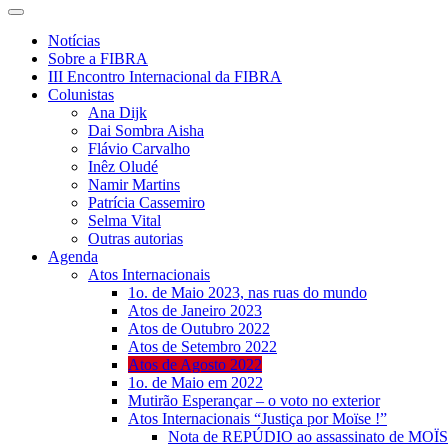
Notícias
Sobre a FIBRA
III Encontro Internacional da FIBRA
Colunistas
Ana Dijk
Dai Sombra Aisha
Flávio Carvalho
Inêz Oludé
Namir Martins
Patrícia Cassemiro
Selma Vital
Outras autorias
Agenda
Atos Internacionais
1o. de Maio 2023, nas ruas do mundo
Atos de Janeiro 2023
Atos de Outubro 2022
Atos de Setembro 2022
Atos de Agosto 2022
1o. de Maio em 2022
Mutirão Esperançar – o voto no exterior
Atos Internacionais “Justiça por Moïse !”
Nota de REPÚDIO ao assassinato de