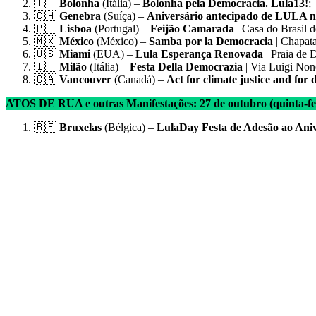
🇮🇹
Bolonha
(Itália) –
Bolonha pela Democracia. Lula13!
;
🇨🇭
Genebra
(Suíça) –
Aniversário antecipado de LULA n
🇵🇹
Lisboa
(Portugal) –
Feijão Camarada
| Casa do Brasil d
🇲🇽
México
(México) –
Samba por la Democracia
| Chapata
🇺🇸
Miami
(EUA) –
Lula Esperança Renovada
| Praia de 
🇮🇹
Milão
(Itália) –
Festa Della Democrazia
| Via Luigi Nono
🇨🇦
Vancouver
(Canadá) –
Act for climate justice and for
ATOS DE RUA e outras Manifestações: 27 de outubro (quinta-feir
🇧🇪
Bruxelas
(Bélgica) –
LulaDay Festa de Adesão ao Aniv