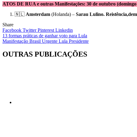
ATOS DE RUA e outras Manifestações: 30 de outubro (domingo /
🇳🇱
Amsterdam
(Holanda) –
Sarau Lulino. Reistência,demo
Share
Facebook
Twitter
Pinterest
Linkedin
Navegação
13 formas práticas de ganhar voto para Lula
Manifestação Brasil Urgente Lula Presidente
de
Post
OUTRAS PUBLICAÇÕES