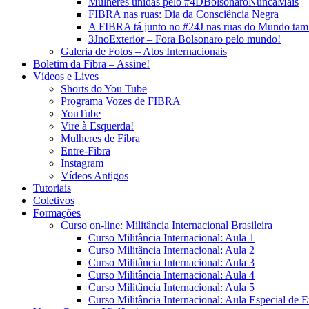
Mulheres unidas pelo #4DBolsonaroNuncaMais
FIBRA nas ruas: Dia da Consciência Negra
A FIBRA tá junto no #24J nas ruas do Mundo ta
3JnoExterior – Fora Bolsonaro pelo mundo!
Galeria de Fotos – Atos Internacionais
Boletim da Fibra – Assine!
Vídeos e Lives
Shorts do You Tube
Programa Vozes de FIBRA
YouTube
Vire à Esquerda!
Mulheres de Fibra
Entre-Fibra
Instagram
Vídeos Antigos
Tutoriais
Coletivos
Formações
Curso on-line: Militância Internacional Brasileira
Curso Militância Internacional: Aula 1
Curso Militância Internacional: Aula 2
Curso Militância Internacional: Aula 3
Curso Militância Internacional: Aula 4
Curso Militância Internacional: Aula 5
Curso Militância Internacional: Aula Especial de 