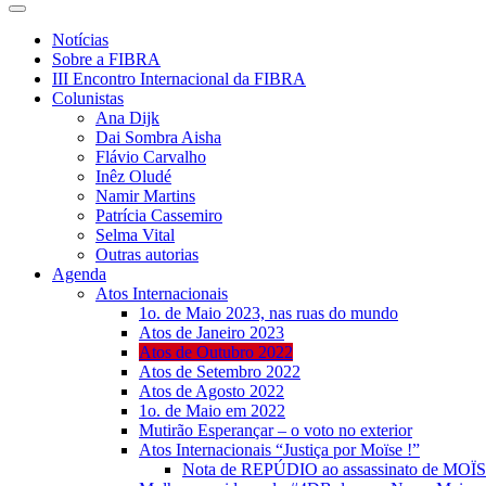
Notícias
Sobre a FIBRA
III Encontro Internacional da FIBRA
Colunistas
Ana Dijk
Dai Sombra Aisha
Flávio Carvalho
Inêz Oludé
Namir Martins
Patrícia Cassemiro
Selma Vital
Outras autorias
Agenda
Atos Internacionais
1o. de Maio 2023, nas ruas do mundo
Atos de Janeiro 2023
Atos de Outubro 2022
Atos de Setembro 2022
Atos de Agosto 2022
1o. de Maio em 2022
Mutirão Esperançar – o voto no exterior
Atos Internacionais “Justiça por Moïse !”
Nota de REPÚDIO ao assassinato de