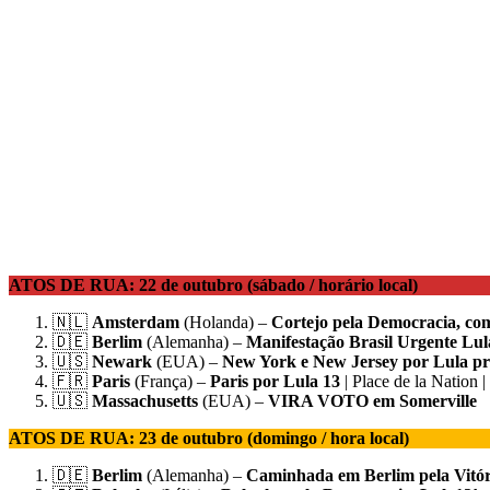
ATOS DE RUA: 22 de outubro (sábado / horário local)
🇳🇱
Amsterdam
(Holanda) –
Cortejo pela Democracia, com
🇩🇪
Berlim
(Alemanha) –
Manifestação Brasil Urgente Lul
🇺🇸
Newark
(EUA) –
New York e New Jersey por Lula pre
🇫🇷
Paris
(França) –
Paris por Lula 13
| Place de la Nation |
🇺🇸
Massachusetts
(EUA) –
VIRA VOTO em Somerville
ATOS DE RUA: 23 de outubro (domingo / hora local)
🇩🇪
Berlim
(Alemanha) –
Caminhada em Berlim pela Vitó