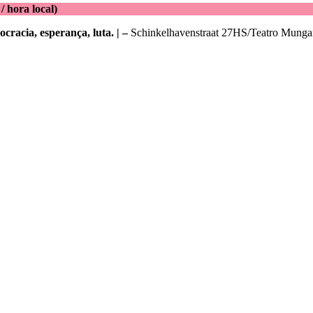
 hora local)
cracia, esperança, luta. | –
Schinkelhavenstraat 27HS/Teatro Munga