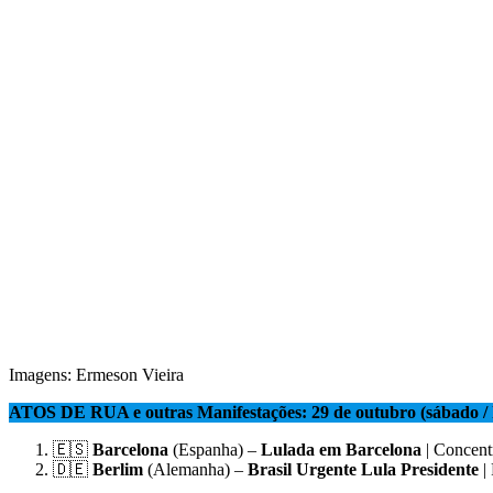
Imagens: Ermeson Vieira
ATOS DE RUA e outras Manifestações: 29 de outubro (sábado / h
🇪🇸
Barcelona
(Espanha) –
Lulada em Barcelona
| Concent
🇩🇪
Berlim
(Alemanha) –
Brasil Urgente Lula Presidente
|