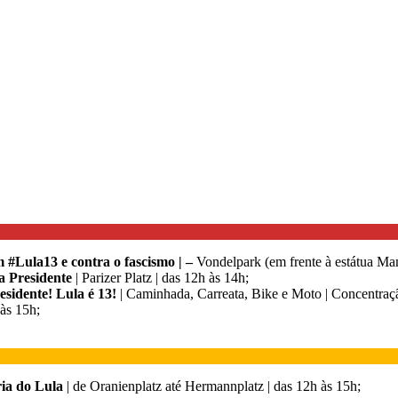
 #Lula13 e contra o fascismo | –
Vondelpark (em frente à estátua Ma
a Presidente
| Parizer Platz | das 12h às 14h;
sidente! Lula é 13!
| Caminhada, Carreata, Bike e Moto | Concentraçã
 às 15h;
ria do Lula
| de Oranienplatz até Hermannplatz | das 12h às 15h;