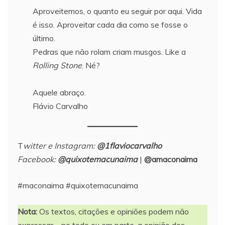
Aproveitemos, o quanto eu seguir por aqui. Vida
é isso. Aproveitar cada dia como se fosse o
último.
Pedras que não rolam criam musgos. Like a
Rolling Stone
. Né?
Aquele abraço.
Flávio Carvalho
T
witter e Instagram:
@1flaviocarvalho
Facebook:
@quixotemacunaima
|
@amaconaima
#maconaima #quixotemacunaima
Nota:
Os textos, citações e opiniões podem não
expressar – no todo ou em parte, a opinião dos