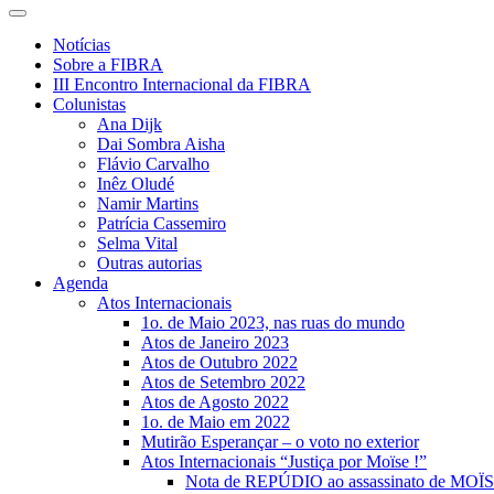
Notícias
Sobre a FIBRA
III Encontro Internacional da FIBRA
Colunistas
Ana Dijk
Dai Sombra Aisha
Flávio Carvalho
Inêz Oludé
Namir Martins
Patrícia Cassemiro
Selma Vital
Outras autorias
Agenda
Atos Internacionais
1o. de Maio 2023, nas ruas do mundo
Atos de Janeiro 2023
Atos de Outubro 2022
Atos de Setembro 2022
Atos de Agosto 2022
1o. de Maio em 2022
Mutirão Esperançar – o voto no exterior
Atos Internacionais “Justiça por Moïse !”
Nota de REPÚDIO ao assassinato de