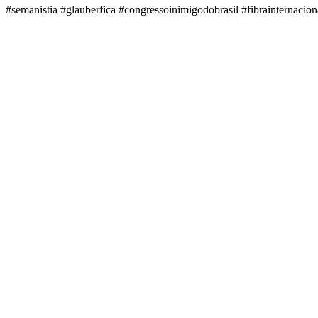
#semanistia #glauberfica #congressoinimigodobrasil #fibrainternacion