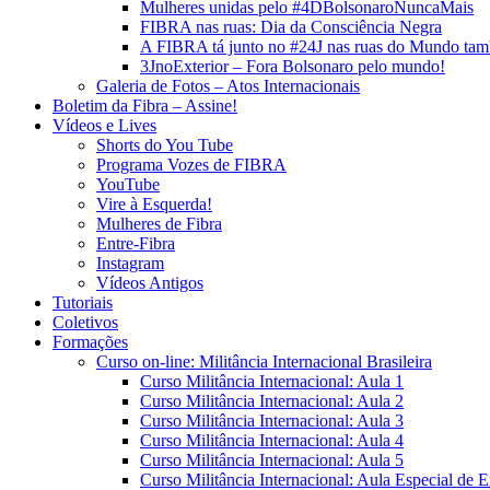
Mulheres unidas pelo #4DBolsonaroNuncaMais
FIBRA nas ruas: Dia da Consciência Negra
A FIBRA tá junto no #24J nas ruas do Mundo ta
3JnoExterior – Fora Bolsonaro pelo mundo!
Galeria de Fotos – Atos Internacionais
Boletim da Fibra – Assine!
Vídeos e Lives
Shorts do You Tube
Programa Vozes de FIBRA
YouTube
Vire à Esquerda!
Mulheres de Fibra
Entre-Fibra
Instagram
Vídeos Antigos
Tutoriais
Coletivos
Formações
Curso on-line: Militância Internacional Brasileira
Curso Militância Internacional: Aula 1
Curso Militância Internacional: Aula 2
Curso Militância Internacional: Aula 3
Curso Militância Internacional: Aula 4
Curso Militância Internacional: Aula 5
Curso Militância Internacional: Aula Especial de 