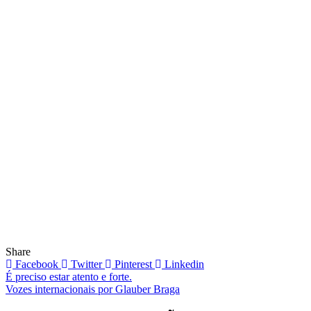
Share
Facebook
Twitter
Pinterest
Linkedin
Navegação
É preciso estar atento e forte.
Vozes internacionais por Glauber Braga
de